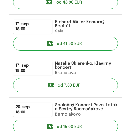
od 43.90
EUR
Richard Müller Komorný
17. sep
Recitál
18:00
Šaľa
od 41.90
EUR
Natalia Sklarenko: Klavírny
17. sep
koncert
18:00
Bratislava
od 7.00
EUR
Spoločný Koncert Pavol Laták
20. sep
a Sestry Bacmaňákové
18:00
Bernolákovo
od 15.00
EUR