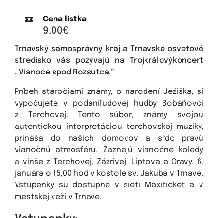
Cena lístka
9.00€
Trnavský samosprávny kraj a Trnavské osvetové
stredisko vás pozývajú na Trojkráľovýkoncert
,,Vianoce spod Rozsutca.“
Príbeh stáročiami známy, o narodení Ježiška, si
vypočujete v podaníľudovej hudby Bobáňovci
z Terchovej. Tento súbor, známy svojou
autentickou interpretáciou terchovskej muziky,
prináša do našich domovov a sŕdc pravú
vianočnú atmosféru. Zaznejú vianočné koledy
a vinše z Terchovej, Zázrivej, Liptova a Oravy. 6.
januára o 15,00 hod v kostole sv. Jakuba v Trnave.
Vstupenky sú dostupné v sieti Maxiticket a v
mestskej veži v Trnave.