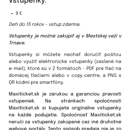
Vstupenky:
9 €
Deti do 15 rokov - vstup zdarma.
Vstupenky je možné zakúpiť aj v Mestskej veži v
Trnave.
Vstupenky si môžete nechať doručiť poštou
alebo využiť elektronické vstupenky (zaslané na
e-mail), ktoré sú v 2 formátoch - PDF pre tlač na
domácej tlačiarni alebo v copy centre, a PNG s
QR kódmi pre smartfóny.
Maxiticket.sk je zárukou a garanciou pravosti
vstupeniek. Na stránkach spoločnosti
Maxiticket.sk si kupujete originálne vstupenky
na každé podujatie. Spoločnosť Maxiticket.sk
neručí za vstupenky zakúpené cez iné druhotné
webové portály. Tento spôsob predaja nie je zo