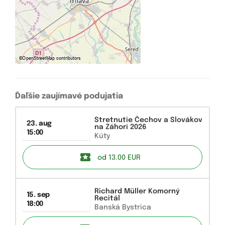
Ďaľšie zaujímavé podujatia
Stretnutie Čechov a Slovákov
23. aug
na Záhorí 2026
15:00
Kúty
od 13.00
EUR
Richard Müller Komorný
15. sep
Recitál
18:00
Banská Bystrica