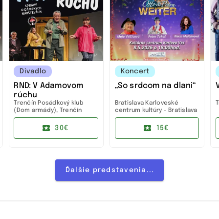
Divadlo
Koncert
RND: V Adamovom
„So srdcom na dlani“
rúchu
Trenčín
Posádkový klub
Bratislava
Karloveské
T
(Dom armády), Trenčín
centrum kultúry - Bratislava
30€
15€
Ďalšie predstavenia...