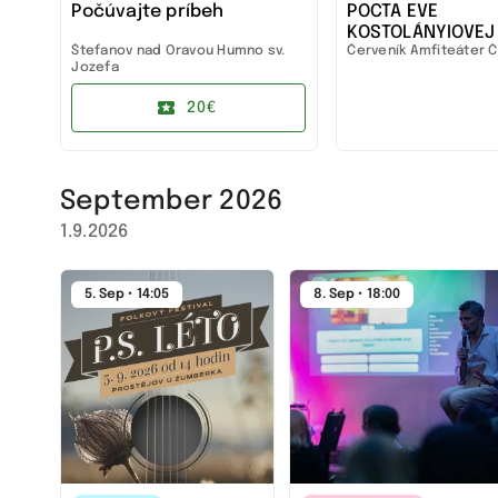
Počúvajte príbeh
POCTA EVE
26
KOSTOLÁNYIOVEJ
om
Štefanov nad Oravou
Humno sv.
Červeník
Amfiteáter Č
KOLÍSKY KU HVIEZ
Jozefa
do ticha
20€
September 2026
1.9.2026
5. Sep • 14:05
8. Sep • 18:00