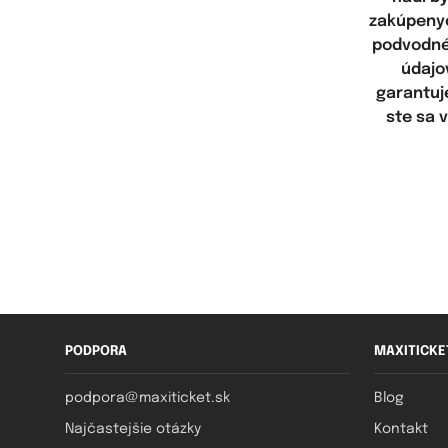
zakúpenyc
podvodné 
údajo
garantuj
ste sa 
PODPORA
MAXITICKE
podpora@maxiticket.sk
Blog
Najčastejšie otázky
Kontakt