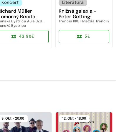
Koncert
Literatúra
Richard Müller
Knižná galaxia –
Komorný Recitál
Peter Getting:
anská Bystrica
Aula SZU,
Trenčín
KKC Hviezda Trenčín
Studne mútne
anská Bystrica
43.90€
5€
9. Okt • 20:00
12. Okt • 18:00