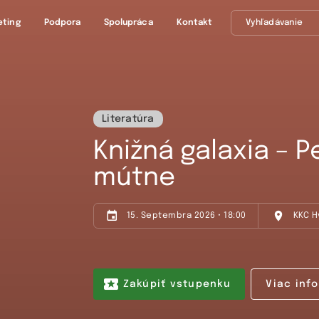
eting
Podpora
Spolupráca
Kontakt
Literatúra
Knižná galaxia – P
mútne
15. Septembra 2026 • 18:00
KKC H
Zakúpiť vstupenku
Viac info