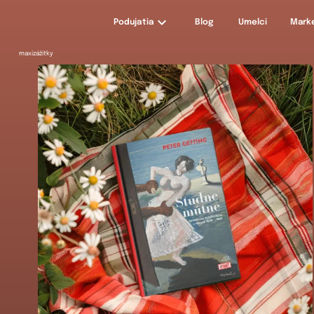
Podujatia
Blog
Umelci
Mark
maxizážitky