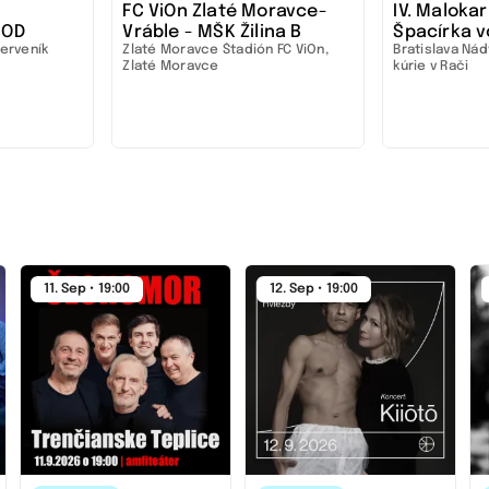
FC ViOn Zlaté Moravce-
IV. Maloka
 OD
Vráble - MŠK Žilina B
Špacírka v
erveník
Zlaté Moravce
Štadión FC ViOn,
Bratislava
Nádv
DAM... a
záhrade
Zlaté Moravce
kúrie v Rači
11. Sep • 19:00
12. Sep • 19:00