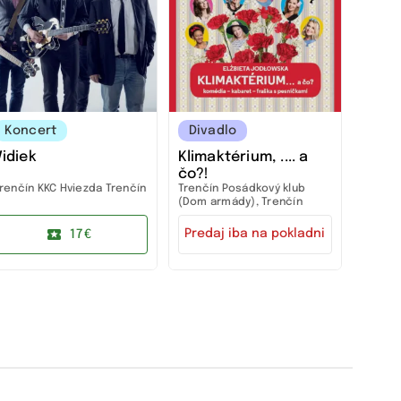
Koncert
Divadlo
Vidiek
Klimaktérium, .... a
čo?!
renčín
KKC Hviezda Trenčín
Trenčín
Posádkový klub
(Dom armády), Trenčín
Predaj iba na pokladni
17€