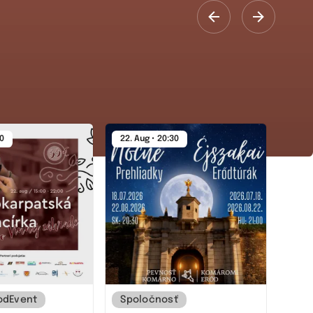
00
22. Aug • 20:30
22. A
odEvent
Spoločnosť
Spo