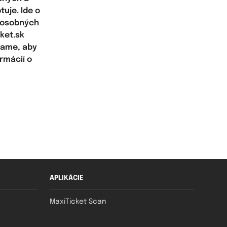
uje. Ide o
h osobných
ket.sk
čame, aby
rmácií o
APLIKÁCIE
MaxiTicket Scan