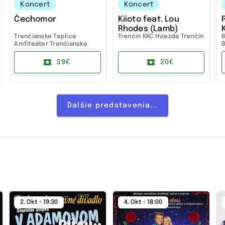
Koncert
Koncert
Čechomor
Kiioto feat. Lou
Rhodes (Lamb)
Trenčianske Teplice
Trenčín
KKC Hviezda Trenčín
B
Amfiteáter Trenčianske
B
Teplice
39€
20€
Ďalšie predstavenia...
2. Okt • 19:30
4. Okt • 18:00