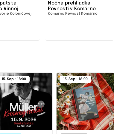
rpatská
Nočná prehliadka
Éjsz
o Vínnej
Pevnosti v Komárne
Komá
orie Koloničovej
Komárno
Pevnosť Komárno
Komár
15. Sep • 18:00
15. Sep • 18:00