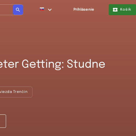
Prihlásenie
Košík
eter Getting: Studne
viezda Trenčín