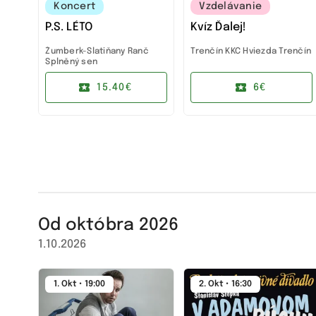
Koncert
Vzdelávanie
P.S. LÉTO
Kvíz Ďalej!
Žumberk-Slatiňany
Ranč
Trenčín
KKC Hviezda Trenčín
Splněný sen
15.40€
6€
Od októbra 2026
1.10.2026
1. Okt • 19:00
2. Okt • 16:30