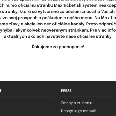
h mimo oficiálnu stránku Maxiticket.sk systém neakcept
stránky, ktoré sú vytvorené za účelom zneužitia Vašic
v vo svoj prospech a poškodenie nášho mena. Na Maxitic
eme zľavy a akcie len cez oficiálne kanály. Preto odporú
vyhýbali akýmkoľvek neovereným stránkam. Pre viac info
aktuálnych akciách navštívte naše oficiálne stránky.
Ďakujeme za pochopenie!
T
PRESS
Zmeny a zrušenia
Design logo manuál