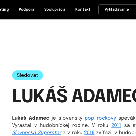
eting
Podpora
Spolupráca
Kontakt
Sledovať
LUKÁŠ ADAME
Lukáš Adamec
je slovenský
pop rockový
spevá
Vyrastal v hudobníckej rodine. V roku
2011
sa st
Slovenská Superstar
a v roku
2016
zvíťazil v hudo