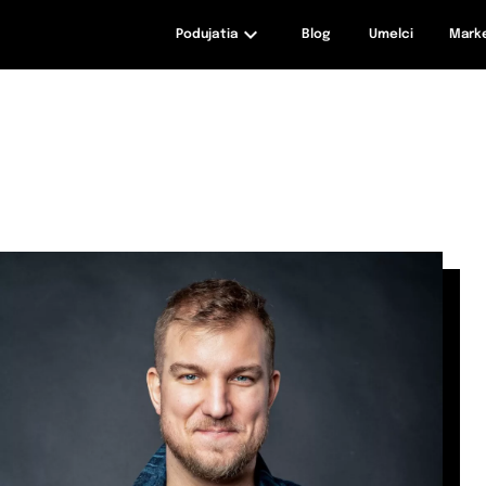
Podujatia
Blog
Umelci
Mark
maxizážitky