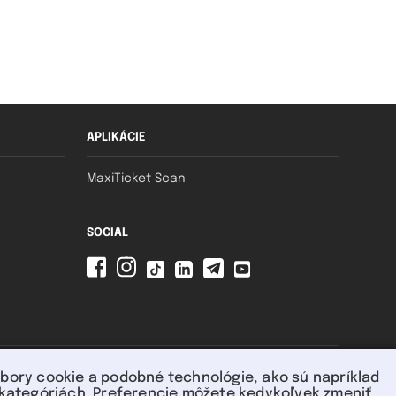
APLIKÁCIE
MaxiTicket Scan
SOCIAL
súbory cookie a podobné technológie, ako sú napríklad
h kategóriách. Preferencie môžete kedykoľvek zmeniť.