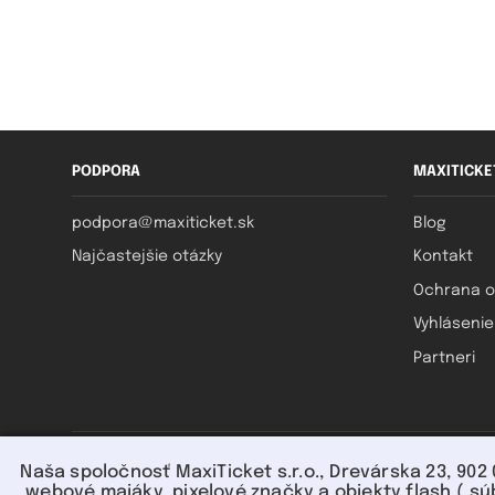
PODPORA
MAXITICKE
podpora@maxiticket.sk
Blog
Najčastejšie otázky
Kontakt
Ochrana o
Vyhlásenie
Partneri
Naša spoločnosť MaxiTicket s.r.o., Drevárska 23, 902
webové majáky, pixelové značky a objekty flash („sú