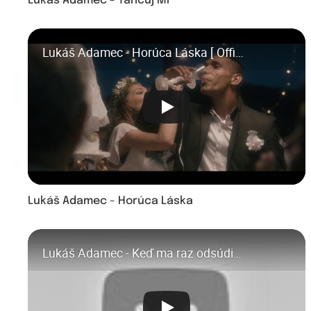
Lukáš Adamec - Tancuj Mi
Lukáš Adamec - Horúca Láska [ Official Video ]
Lukáš Adamec - Horúca Láska
Lukáš Adamec - Keď ma raz odsúdia [ Official Video ]