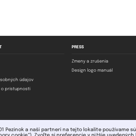
T
PRESS
Zmeny a zrušenia
Design logo manuál
sobných údajov
 o prístupnosti
U nás môžete platiť:
 01 Pezinok a naši partneri na tejto lokalite používame 
bory cookie“). Zvoľte si preferencie v nižšie uvedenýc