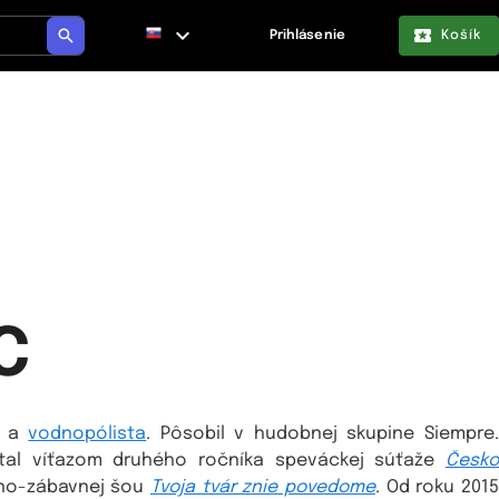
Prihlásenie
Košík
C
k a
vodnopólista
. Pôsobil v hudobnej skupine Siempre
al víťazom druhého ročníka speváckej súťaže
Česk
bno-zábavnej šou
Tvoja tvár znie povedome
. Od roku 2015