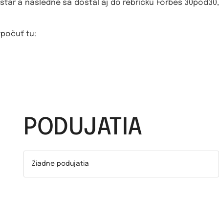
star a následne sa dostal aj do rebríčku Forbes 30pod30,
ypočuť tu:
PODUJATIA
Žiadne podujatia