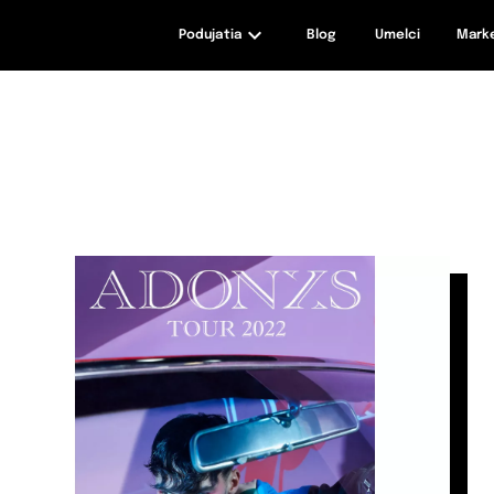
Podujatia
Blog
Umelci
Mark
maxizážitky