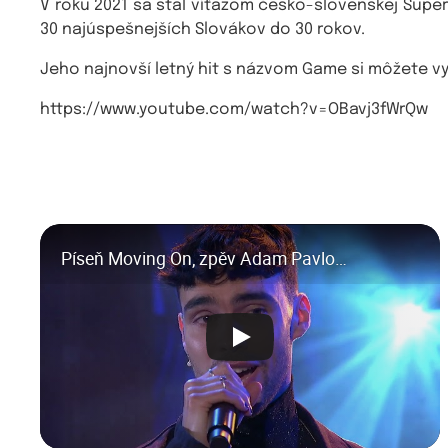
V roku 2021 sa stal víťazom česko-slovenskej Super
30 najúspešnejších Slovákov do 30 rokov.
Jeho najnovší letný hit s názvom Game si môžete v
https://www.youtube.com/watch?v=OBavj3fWrQw
Píseň Moving On, zpěv Adam Pavlovčin - Show Jana Krause 29. 3. 2023