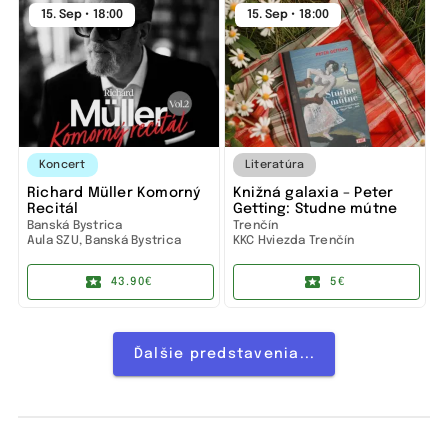
15. Sep • 18:00
15. Sep • 18:00
Koncert
Literatúra
Richard Müller Komorný
Knižná galaxia – Peter
Recitál
Getting: Studne mútne
Banská Bystrica
Trenčín
Aula SZU, Banská Bystrica
KKC Hviezda Trenčín
43.90€
5€
Ďalšie predstavenia...