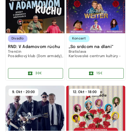
Divadlo
Koncert
RND: V Adamovom rúchu
„So srdcom na dlani“
Trenčín
Bratislava
Posádkový klub (Dom armády),
Karloveské centrum kultúry -
Trenčín
Bratislava
30€
15€
9. Okt • 20:00
12. Okt • 18:00