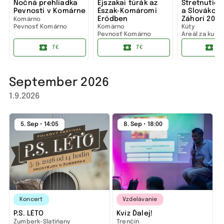
Nočná prehliadka
Éjszakai túrák az
Stretnutie
Pevnosti v Komárne
Észak-Komáromi
a Slovákov 
Erődben
Záhorí 2026
Komárno
Pevnosť Komárno
Komárno
Kúty
Pevnosť Komárno
Areál za kult
domom Kúty
7€
7€
1
September 2026
1.9.2026
5. Sep • 14:05
8. Sep • 18:00
Koncert
Vzdelávanie
P.S. LÉTO
Kvíz Ďalej!
Žumberk-Slatiňany
Trenčín