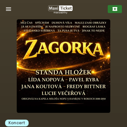
maxizážitky
Koncert