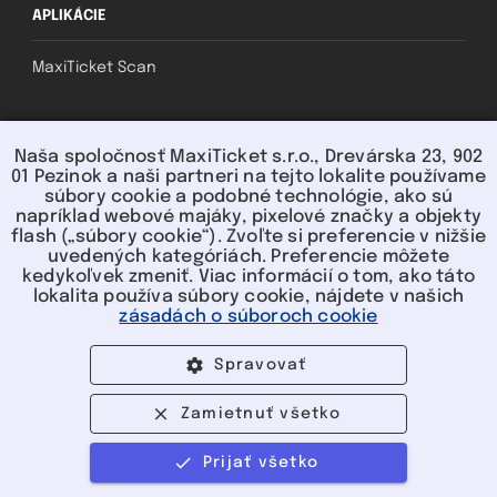
APLIKÁCIE
MaxiTicket Scan
SOCIAL
Naša spoločnosť MaxiTicket s.r.o., Drevárska 23, 902
01 Pezinok a naši partneri na tejto lokalite používame
súbory cookie a podobné technológie, ako sú
napríklad webové majáky, pixelové značky a objekty
flash („súbory cookie“). Zvoľte si preferencie v nižšie
uvedených kategóriách. Preferencie môžete
kedykoľvek zmeniť. Viac informácií o tom, ako táto
lokalita používa súbory cookie, nájdete v našich
U nás môžete platiť:
zásadách o súboroch cookie
Spravovať
Zamietnuť všetko
©2004-2026 MaxiTicket s.r.o. | Všetky
Prijať všetko
práva vyhradené