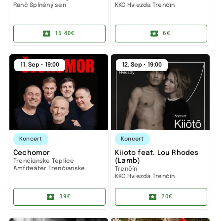
Ranč Splněný sen
KKC Hviezda Trenčín
15.40€
6€
11. Sep • 19:00
12. Sep • 19:00
Koncert
Koncert
Čechomor
Kiioto feat. Lou Rhodes
(Lamb)
Trenčianske Teplice
Amfiteáter Trenčianske
Trenčín
Teplice
KKC Hviezda Trenčín
39€
20€