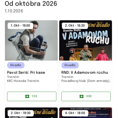
Od októbra 2026
1.10.2026
1. Okt • 19:00
2. Okt • 16:30
Divadlo
Divadlo
Pavol Seriš: Pri kase
RND: V Adamovom rúchu
Trenčín
Trenčín
KKC Hviezda Trenčín
Posádkový klub (Dom armády),
Trenčín
12€
30€
2. Okt • 19:30
4. Okt • 18:00