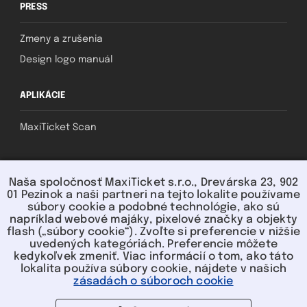
PRESS
Zmeny a zrušenia
Design logo manuál
APLIKÁCIE
MaxiTicket Scan
SOCIAL
Naša spoločnosť MaxiTicket s.r.o., Drevárska 23, 902
01 Pezinok a naši partneri na tejto lokalite používame
súbory cookie a podobné technológie, ako sú
napríklad webové majáky, pixelové značky a objekty
flash („súbory cookie“). Zvoľte si preferencie v nižšie
uvedených kategóriách. Preferencie môžete
kedykoľvek zmeniť. Viac informácií o tom, ako táto
lokalita používa súbory cookie, nájdete v našich
U nás môžete platiť:
zásadách o súboroch cookie