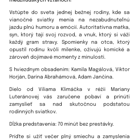
medziľudských vzťahoch!
Vstúpte do sveta jednej bežnej rodiny, kde sa
vianočné sviatky menia na nezabudnuteľnú
jazdu plnú humoru a emócií. Autoritatívna matka,
syn, ktorý tají svoj rozvod, a vnuk, ktorý si váži
každý gram stravy. Spomienky na otca, ktorý
opustil rodinu kvôli milenke, oživujú komické a
zároveň dojímavé momenty z minulosti.
S hviezdnym obsadením: Kamila Magálová, Viktor
Horján, Darina Abrahámová, Adam Jančina.
Dielo od Viliama Klimáčka v réžii Mariany
Luteránovej vás zaručene pobaví a prinúti
zamyslieť sa nad skutočnou podstatou
rodinných sviatkov.
Dĺžka predstavenia: 70 minút bez prestávky.
Príďte si užiť večer plný smiechu a zamyslenia