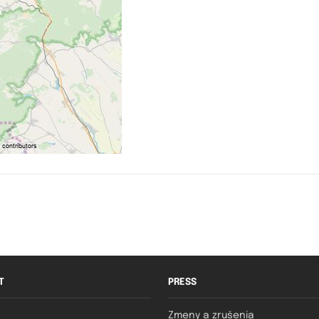
T
PRESS
Zmeny a zrušenia