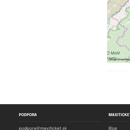
PODPORA
MAXITICKE
podpora@maxiticket.sk
Blog