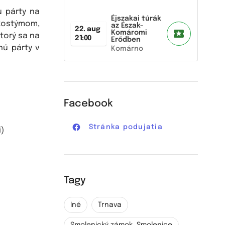
u párty na
Éjszakai túrák
kostýmom,
az Észak-
22. aug
Komáromi
torý sa na
21:00
Erődben
nú párty v
Komárno
Facebook
Stránka podujatia
)
Tagy
Iné
Trnava