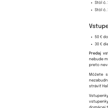
Stôl č.
Stôl č.
Vstupe
50 € d
30 € di
Predaj vs
nebude mo
preto nev
Môžete s
nezabudnu
stráviť H
Vstupenk
vstupenky
domácej t