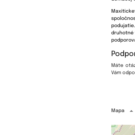
Maxiticke
spoločno
podujatie
druhotné 
podporova
Podpor
Máte otá
Vám odpo
Mapa