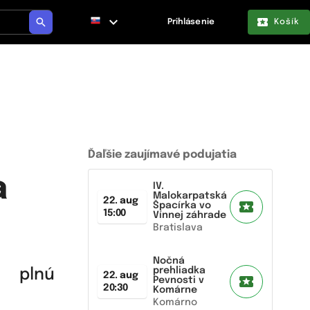
Prihlásenie
Košík
Ďaľšie zaujímavé podujatia
a
IV.
Malokarpatská
22. aug
Špacírka vo
15:00
Vínnej záhrade
Bratislava
Nočná
prehliadka
c plnú
22. aug
Pevnosti v
20:30
Komárne
Komárno