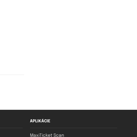
APLIKÁCIE
MaxiTicket Scan