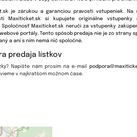
t.sk je zárukou a garanciou pravosti vstupeniek. Na
sti Maxiticket.sk si kupujete originálne vstupenky
. Spoločnosť Maxiticket.sk neručí za vstupenky zakúpe
webové portály. Tento spôsob predaja nie je zo strany s
ný a ani s ním nemá nič spoločné.
a predaja lístkov
zky? Napíšte nám prosím na e-mail
podpora@maxiticke
vieme v najkratšom možnom čase.