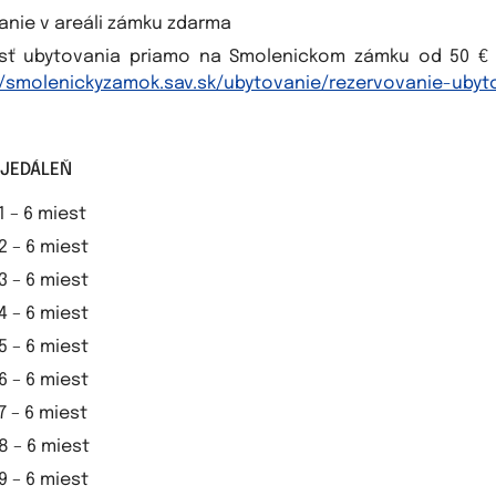
anie v areáli zámku zdarma
sť ubytovania priamo na Smolenickom zámku od 50 €
//smolenickyzamok.sav.sk/ubytovanie/rezervovanie-ubyt
JEDÁLEŇ
 1 – 6 miest
 2 – 6 miest
 3 – 6 miest
 4 – 6 miest
 5 – 6 miest
 6 – 6 miest
 7 – 6 miest
 8 – 6 miest
 9 – 6 miest