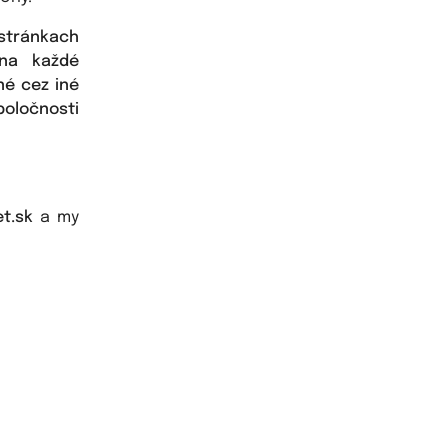
 stránkach
 na každé
né cez iné
poločnosti
t.sk
a my