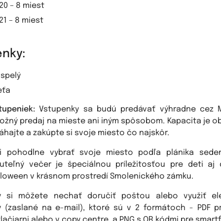
 20 – 8 miest
 21 – 8 miest
nky:
ospelý
eťa
tupeniek:
Vstupenky sa budú predávať výhradne cez Ma
žný predaj na mieste ani iným spôsobom. Kapacita je 
áhajte a zakúpte si svoje miesto čo najskôr.
i pohodlne vybrať svoje miesto podľa plánika seden
teľný večer je špeciálnou príležitosťou pre deti aj
alloween v krásnom prostredí Smolenického zámku.
y si môžete nechať doručiť poštou alebo využiť ele
 (zaslané na e-mail), ktoré sú v 2 formátoch - PDF p
lačiarni alebo v copy centre, a PNG s QR kódmi pre smartf