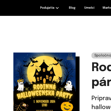
Podujatia
Blog
Umelci
Mark
maxizážitky
Spoločno
Ro
pár
Pripr
hallow