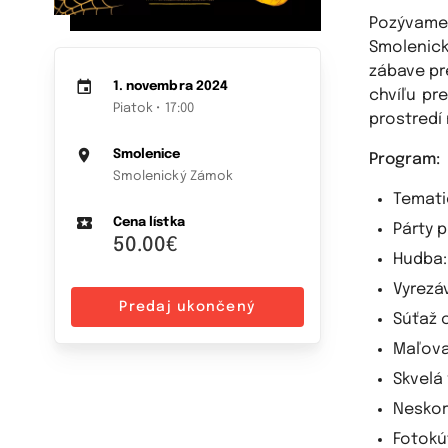
Pozývame 
Smolenic
zábave pr
1. novembra 2024
chvíľu pr
Piatok • 17:00
prostredí
Smolenice
Program:
Smolenický Zámok
Temati
Cena lístka
Párty p
50.00€
Hudba:
Vyrezá
Predaj ukončený
Súťaž 
Maľova
Skvelá 
Neskor
Fotokú