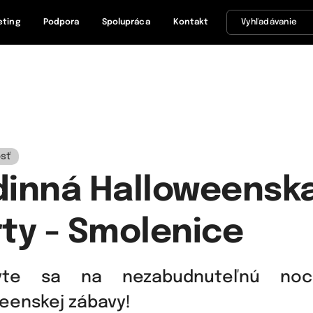
eting
Podpora
Spolupráca
Kontakt
sť
dinná Halloweensk
ty - Smolenice
avte sa na nezabudnuteľnú no
eenskej zábavy!