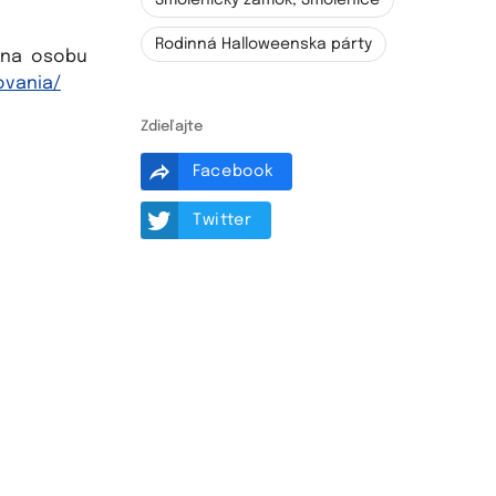
Smolenický zámok, Smolenice
Rodinná Halloweenska párty
 na osobu
ovania/
Zdieľajte
Facebook
Twitter