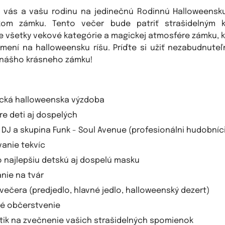
vás a vašu rodinu na jedinečnú Rodinnú Halloweensk
kom zámku. Tento večer bude patriť strašidelným 
e všetky vekové kategórie a magickej atmosfére zámku, k
emení na halloweensku ríšu. Príďte si užiť nezabudnuteľ
 nášho krásneho zámku!
cká halloweenska výzdoba
re deti aj dospelých
 DJ a skupina Funk - Soul Avenue (profesionálni hudobníci
vanie tekvíc
o najlepšiu detskú aj dospelú masku
nie na tvár
večera (predjedlo, hlavné jedlo, halloweenský dezert)
é občerstvenie
tik na zvečnenie vašich strašidelných spomienok