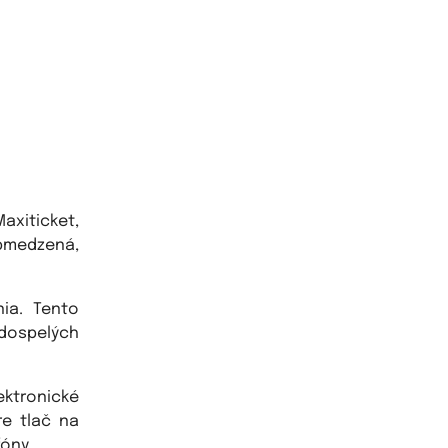
xiticket,
obmedzená,
ia. Tento
 dospelých
ktronické
re tlač na
óny.