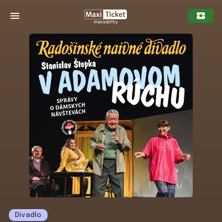
maxizážitky
Divadlo