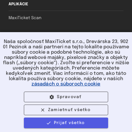
APLIKÁCIE
MaxiTicket Scan
SOCIAL
Naša spoločnosť MaxiTicket s.r.o., Drevárska 23, 902
01 Pezinok a naši partneri na tejto lokalite používame
súbory cookie a podobné technológie, ako sú
napríklad webové majáky, pixelové značky a objekty
flash („súbory cookie“). Zvoľte si preferencie v nižšie
uvedených kategóriách. Preferencie môžete
kedykoľvek zmeniť. Viac informácií o tom, ako táto
lokalita používa súbory cookie, nájdete v našich
U nás môžete platiť:
zásadách o súboroch cookie
Spravovať
Zamietnuť všetko
©2004-2026 MaxiTicket s.r.o. | Všetky
Prijať všetko
práva vyhradené