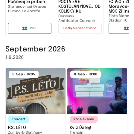
Počúvajte príbeh
POCTA EVE
FC ViOn Zla
KOSTOLÁNYIOVEJ OD
Moravce-Vr
Štefanov nad Oravou
KOLÍSKY KU
MŠK Žilina 
Humno sv. Jozefa
HVIEZDAM... a do
Zlaté Moravc
Červeník
ticha
Štadión FC ViO
Amfiteáter Červeník
Moravce
20€
7
Lístky sú nedostupné
September 2026
1.9.2026
5. Sep • 14:05
8. Sep • 18:00
Koncert
Vzdelávanie
P.S. LÉTO
Kvíz Ďalej!
Žumberk-Slatiňany
Trenčín