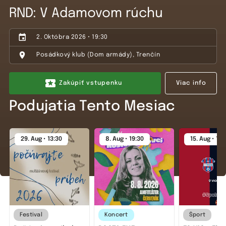
RND: V Adamovom rúchu
2. Októbra 2026 • 19:30
Posádkový klub (Dom armády), Trenčín
Zakúpiť vstupenku
Viac info
Podujatia Tento Mesiac
29. Aug • 13:30
8. Aug • 19:30
15. Aug • 16:
Festival
Koncert
Šport