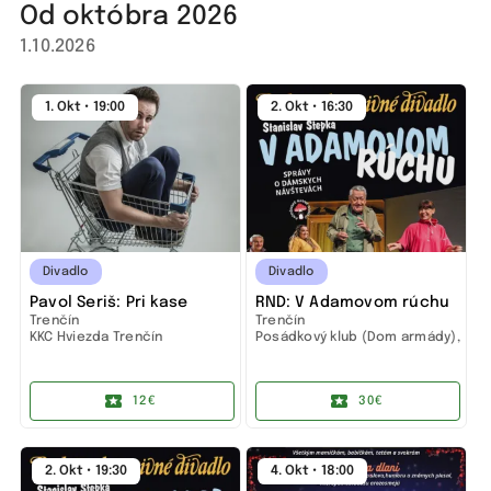
Od októbra 2026
1.10.2026
1. Okt • 19:00
2. Okt • 16:30
Divadlo
Divadlo
Pavol Seriš: Pri kase
RND: V Adamovom rúchu
Trenčín
Trenčín
KKC Hviezda Trenčín
Posádkový klub (Dom armády),
Trenčín
12€
30€
2. Okt • 19:30
4. Okt • 18:00