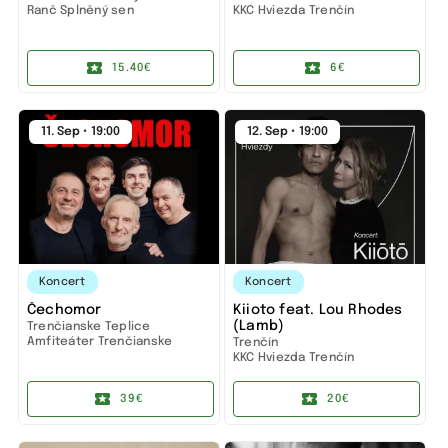
Ranč Splněný sen
KKC Hviezda Trenčín
15.40€
6€
11. Sep • 19:00
12. Sep • 19:00
Koncert
Koncert
Čechomor
Kiioto feat. Lou Rhodes
(Lamb)
Trenčianske Teplice
Amfiteáter Trenčianske
Trenčín
Teplice
KKC Hviezda Trenčín
39€
20€