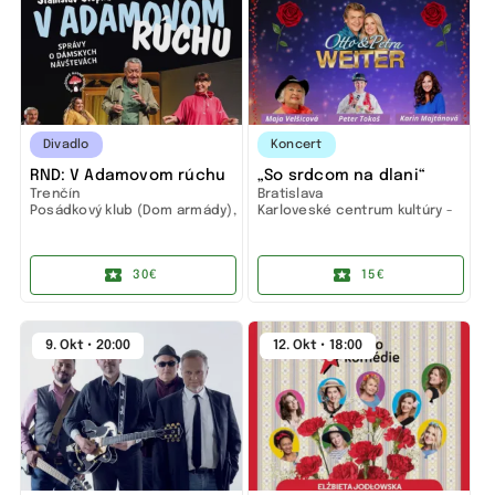
Divadlo
Koncert
RND: V Adamovom rúchu
„So srdcom na dlani“
Trenčín
Bratislava
Posádkový klub (Dom armády),
Karloveské centrum kultúry -
Trenčín
Bratislava
30€
15€
9. Okt • 20:00
12. Okt • 18:00